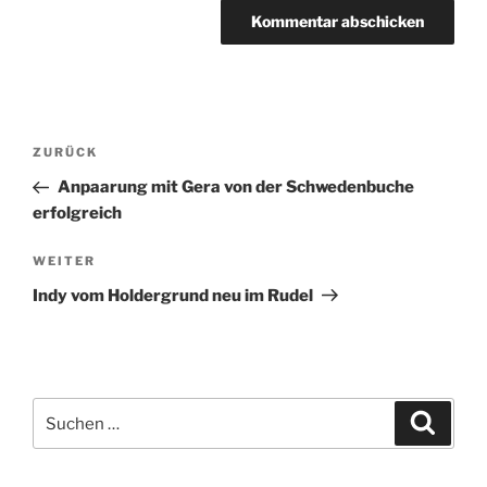
Beitragsnavigation
Vorheriger
ZURÜCK
Beitrag
Anpaarung mit Gera von der Schwedenbuche
erfolgreich
Nächster
WEITER
Beitrag
Indy vom Holdergrund neu im Rudel
Suchen
Suche
nach: